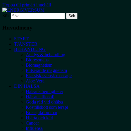
Hoppa till primärt innehåll
Sök
ett litet företag med oändliga mål
ENERGIVERSUM
Huvudmeny
START
TJÄNSTER
BEHANDLING
Analys & behandling
Bioresonans
Biomagnetism
Pulserande magnetism
Klassisk svensk massage
Aloe Vera
DIN HÄLSA
Hälsans hemligheter
Hälsans filosofi
Goda råd vid ohälsa
Kosttillskott som terapi
Bristsjukdommar
Hjärta och kärl
Cancer
Influensa