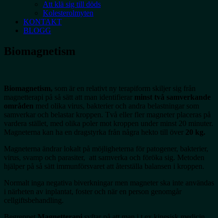
Att klä sig till döds
Kolesterolmyten
KONTAKT
BLOGG
Biomagnetism
Biomagnetism,
som är en relativt ny terapiform skiljer sig från
magnetterapi på så sätt att man identifierar
minst två samverkande
områden
med olika virus, bakterier och andra belastningar som
samverkar och belastar kroppen. Två eller fler magneter placeras på
vardera stället, med olika poler mot kroppen under minst 20 minuter.
Magneterna kan ha en dragstyrka från några hekto till över
20 kg.
Magneterna ändrar lokalt på möjligheterna för patogener, bakterier,
virus, svamp och parasiter, att samverka och föröka sig. Metoden
hjälper på så sätt immunförsvaret att återställa balansen i kroppen.
Normalt inga negativa biverkningar men magneter ska inte användas
i närheten av inplantat, foster och när en person genomgår
cellgiftsbehandling.
Begreppet
Magnetterapi
syftar på att man i t.ex kinesisk medicin