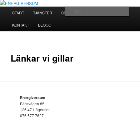
Hoppa
ett litet företag med oändliga mål
till
Huvudmeny
Sök
START
TJÄNSTER
BEHANDLING
DIN HÄLSA
primärt
innehåll
ENERGIVERSUM
KONTAKT
BLOGG
Länkar vi gillar
Energiversum
Bäckvägen 85
126 47 Hägersten
076 577 7627