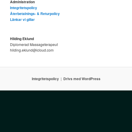
Administration
Integritetspolicy
Återbetalnings- & Returpolicy
Länkar vi gillar
Hilding Eklund
Diplomerad Massageterapeut
hilding.eklund@icloud.com
Integritetspolicy
Drivs med WordPress