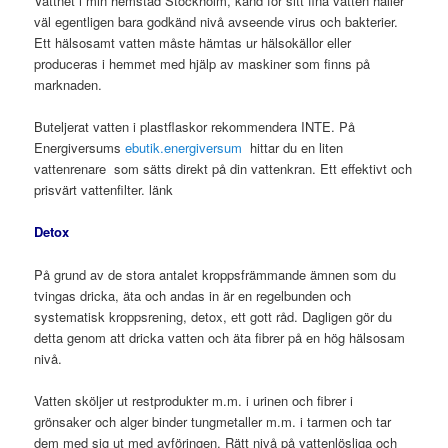
Vattnet i min hemstad Stockholm, känd för sitt fina vatten håller
väl egentligen bara godkänd nivå avseende virus och bakterier.
Ett hälsosamt vatten måste hämtas ur hälsokällor eller
produceras i hemmet med hjälp av maskiner som finns på
marknaden.
Buteljerat vatten i plastflaskor rekommendera INTE. På
Energiversums
ebutik.energiversum
hittar du en liten
vattenrenare som sätts direkt på din vattenkran. Ett effektivt och
prisvärt vattenfilter. länk
Detox
På grund av de stora antalet kroppsfrämmande ämnen som du
tvingas dricka, äta och andas in är en regelbunden och
systematisk kroppsrening, detox, ett gott råd. Dagligen gör du
detta genom att dricka vatten och äta fibrer på en hög hälsosam
nivå.
Vatten sköljer ut restprodukter m.m. i urinen och fibrer i
grönsaker och alger binder tungmetaller m.m. i tarmen och tar
dem med sig ut med avföringen. Rätt nivå på vattenlösliga och