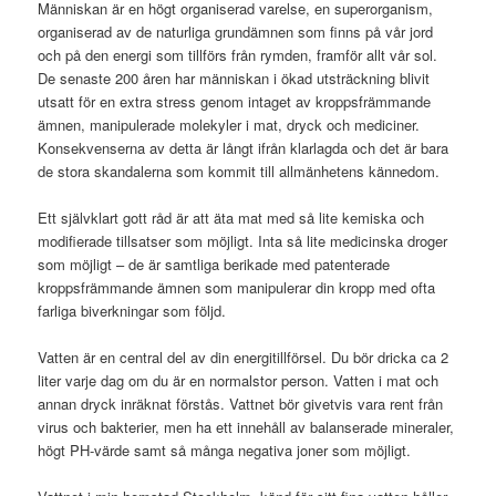
Människan är en högt organiserad varelse, en superorganism,
organiserad av de naturliga grundämnen som finns på vår jord
och på den energi som tillförs från rymden, framför allt vår sol.
De senaste 200 åren har människan i ökad utsträckning blivit
utsatt för en extra stress genom intaget av kroppsfrämmande
ämnen, manipulerade molekyler i mat, dryck och mediciner.
Konsekvenserna av detta är långt ifrån klarlagda och det är bara
de stora skandalerna som kommit till allmänhetens kännedom.
Ett självklart gott råd är att äta mat med så lite kemiska och
modifierade tillsatser som möjligt. Inta så lite medicinska droger
som möjligt – de är samtliga berikade med patenterade
kroppsfrämmande ämnen som manipulerar din kropp med ofta
farliga biverkningar som följd.
Vatten är en central del av din energitillförsel. Du bör dricka ca 2
liter varje dag om du är en normalstor person. Vatten i mat och
annan dryck inräknat förstås. Vattnet bör givetvis vara rent från
virus och bakterier, men ha ett innehåll av balanserade mineraler,
högt PH-värde samt så många negativa joner som möjligt.