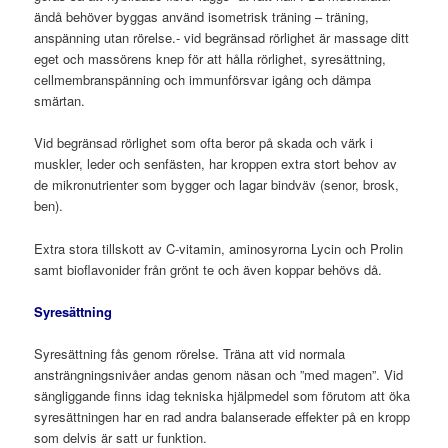
ändå behöver byggas använd isometrisk träning – träning,
anspänning utan rörelse.- vid begränsad rörlighet är massage ditt
eget och massörens knep för att hålla rörlighet, syresättning,
cellmembranspänning och immunförsvar igång och dämpa
smärtan.
Vid begränsad rörlighet som ofta beror på skada och värk i
muskler, leder och senfästen, har kroppen extra stort behov av
de mikronutrienter som bygger och lagar bindväv (senor, brosk,
ben).
Extra stora tillskott av C-vitamin, aminosyrorna Lycin och Prolin
samt bioflavonider från grönt te och även koppar behövs då.
Syresättning
Syresättning fås genom rörelse. Träna att vid normala
ansträngningsnivåer andas genom näsan och ”med magen”. Vid
sängliggande finns idag tekniska hjälpmedel som förutom att öka
syresättningen har en rad andra balanserade effekter på en kropp
som delvis är satt ur funktion.