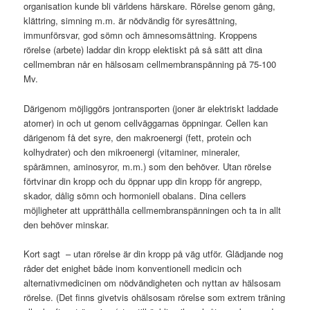
organisation kunde bli världens härskare. Rörelse genom gång,
klättring, simning m.m. är nödvändig för syresättning,
immunförsvar, god sömn och ämnesomsättning. Kroppens
rörelse (arbete) laddar din kropp elektiskt på så sätt att dina
cellmembran når en hälsosam cellmembranspänning på 75-100
Mv.
Därigenom möjliggörs jontransporten (joner är elektriskt laddade
atomer) in och ut genom cellväggarnas öppningar. Cellen kan
därigenom få det syre, den makroenergi (fett, protein och
kolhydrater) och den mikroenergi (vitaminer, mineraler,
spårämnen, aminosyror, m.m.) som den behöver. Utan rörelse
förtvinar din kropp och du öppnar upp din kropp för angrepp,
skador, dålig sömn och hormoniell obalans. Dina cellers
möjligheter att upprätthålla cellmembranspänningen och ta in allt
den behöver minskar.
Kort sagt – utan rörelse är din kropp på väg utför. Glädjande nog
råder det enighet både inom konventionell medicin och
alternativmedicinen om nödvändigheten och nyttan av hälsosam
rörelse. (Det finns givetvis ohälsosam rörelse som extrem träning