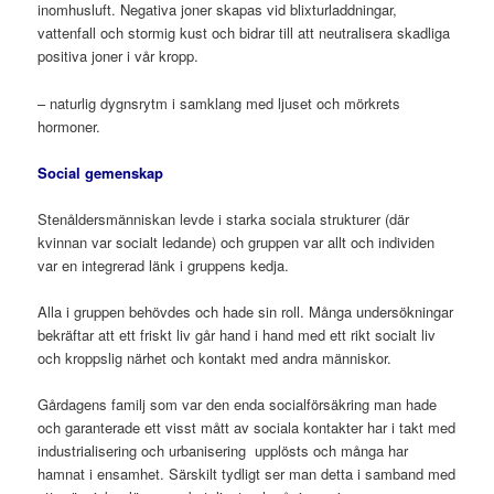
inomhusluft. Negativa joner skapas vid blixturladdningar,
vattenfall och stormig kust och bidrar till att neutralisera skadliga
positiva joner i vår kropp.
– naturlig dygnsrytm i samklang med ljuset och mörkrets
hormoner.
Social gemenskap
Stenåldersmänniskan levde i starka sociala strukturer (där
kvinnan var socialt ledande) och gruppen var allt och individen
var en integrerad länk i gruppens kedja.
Alla i gruppen behövdes och hade sin roll. Många undersökningar
bekräftar att ett friskt liv går hand i hand med ett rikt socialt liv
och kroppslig närhet och kontakt med andra människor.
Gårdagens familj som var den enda socialförsäkring man hade
och garanterade ett visst mått av sociala kontakter har i takt med
industrialisering och urbanisering upplösts och många har
hamnat i ensamhet. Särskilt tydligt ser man detta i samband med