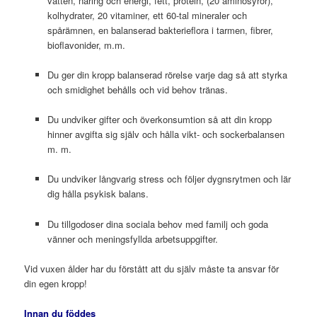
vatten, näring och energi, fett, protein, (20 aminosyror),
kolhydrater, 20 vitaminer, ett 60-tal mineraler och
spårämnen, en balanserad bakterieflora i tarmen, fibrer,
bioflavonider, m.m.
Du ger din kropp balanserad rörelse varje dag så att styrka
och smidighet behålls och vid behov tränas.
Du undviker gifter och överkonsumtion så att din kropp
hinner avgifta sig själv och hålla vikt- och sockerbalansen
m. m.
Du undviker långvarig stress och följer dygnsrytmen och lär
dig hålla psykisk balans.
Du tillgodoser dina sociala behov med familj och goda
vänner och meningsfyllda arbetsuppgifter.
Vid vuxen ålder har du förstått att du själv måste ta ansvar för
din egen kropp!
Innan du föddes