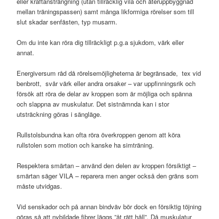
eller kraftansträngning (utan tillräcklig vila och återuppbyggnad
mellan träningspassen) samt många likformiga rörelser som till
slut skadar senfästen, typ musarm.
Om du inte kan röra dig tillräckligt p.g.a sjukdom, värk eller
annat.
Energiversum råd då rörelsemöjligheterna är begränsade, tex vid
benbrott, svår värk eller andra orsaker – var uppfinningsrik och
försök att röra de delar av kroppen som är möjliga och spänna
och slappna av muskulatur. Det sistnämnda kan i stor
utsträckning göras i sängläge.
Rullstolsbundna kan ofta röra överkroppen genom att köra
rullstolen som motion och kanske ha simträning.
Respektera smärtan – använd den delen av kroppen försiktigt –
smärtan säger VILA – reparera men anger också den gräns som
måste utvidgas.
Vid senskador och på annan bindväv bör dock en försiktig töjning
göras så att nybildade fibrer läggs ”åt rätt håll”. Då muskulatur