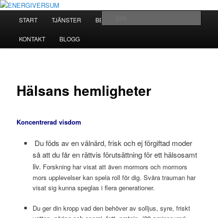
Hoppa
ett litet företag med oändliga mål
till
Huvudmeny
Sök
DIN HÄLSA
START
TJÄNSTER
BEHANDLING
primärt
innehåll
ENERGIVERSUM
KONTAKT
BLOGG
Hälsans hemligheter
Koncentrerad visdom
Du föds av en välnärd, frisk och ej förgiftad moder
så att du får en rättvis förutsättning för ett hälsosamt
liv.
Forskning har visat att även mormors och mormors
mors upplevelser kan spela roll för dig. Svåra trauman har
visat sig kunna speglas i flera generationer.
Du ger din kropp vad den behöver av solljus, syre, friskt