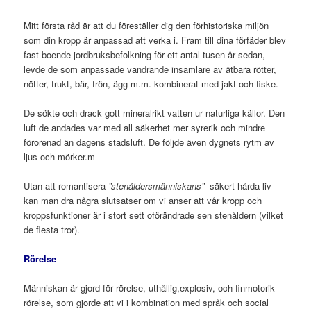
Mitt första råd är att du föreställer dig den förhistoriska miljön
som din kropp är anpassad att verka i. Fram till dina förfäder blev
fast boende jordbruksbefolkning för ett antal tusen år sedan,
levde de som anpassade vandrande insamlare av ätbara rötter,
nötter, frukt, bär, frön, ägg m.m. kombinerat med jakt och fiske.
De sökte och drack gott mineralrikt vatten ur naturliga källor. Den
luft de andades var med all säkerhet mer syrerik och mindre
förorenad än dagens stadsluft. De följde även dygnets rytm av
ljus och mörker.m
Utan att romantisera
”stenåldersmänniskans”
säkert hårda liv
kan man dra några slutsatser om vi anser att vår kropp och
kroppsfunktioner är i stort sett oförändrade sen stenåldern (vilket
de flesta tror).
Rörelse
Människan är gjord för rörelse, uthållig,explosiv, och finmotorik
rörelse, som gjorde att vi i kombination med språk och social