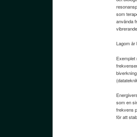
resonansp
som terape
använda fr
vibrerande
Lagom är b
Exemplet m
frekvenser
biverknin
(datatekni
Energiver
som en sin
frekvens 
för att sta