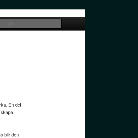
Sök
rka. En del
n skapa
s blir den