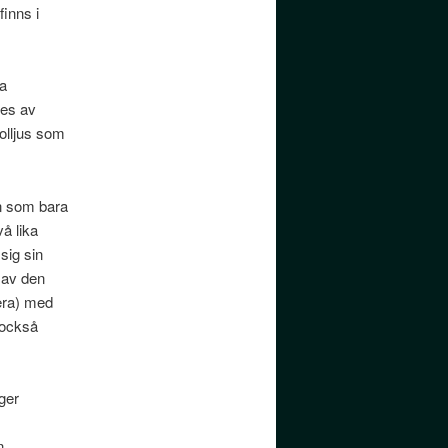
finns i
ra
ses av
olljus som
n som bara
å lika
sig sin
 av den
lera) med
 också
ger
n