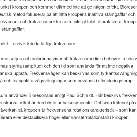
unkt i kroppen och kommer därmed inte att ge någon effekt. Biores
utisk metod fokuserar på att hitta kroppens inaktiva stämgafflar och
ekvenser och frekvensspektra som, bildligt talat, återaktiverar kropp
 stämgafflar.
äst – undvik kända farliga frekvenser
ed solljus och solbränna visar att frekvensmedicin behöver ta hänsyn
nas styrka (amplitud) och den tid som används för att inte negativa
gar ska uppstå. Frekvensvågen kan beskrivas som fyrkantssvängnin
k) och triangulära vågsvängningar som används i stimuleringsterapi.
sum använder Bioresonans enligt Paul Schmidt. Här beskrivs frekv
uskurva, vilket är den bästa ur hälsosynpunkt. Det sista kriteriet på 
påverkan på kroppen är frekvensens rotationskarakteristik – som ka
bilisera eller destabilisera höger eller vänsterrotationsfält i kroppen.