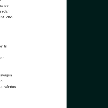
onansen
 sedan
ens icke-
 till
gar
ensvågen
en
n användas