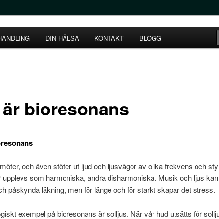
ål
HANDLING
DIN HÄLSA
KONTAKT
BLOGG
SUM
 är bioresonans
oresonans
möter, och även stöter ut ljud och ljusvågor av olika frekvens och sty
r upplevs som harmoniska, andra disharmoniska. Musik och ljus ka
h påskynda läkning, men för länge och för starkt skapar det stress.
giskt exempel på bioresonans är solljus. När vår hud utsätts för sollju