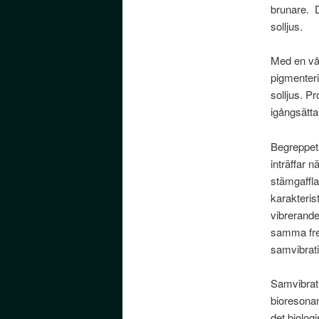
brunare. D
solljus.
Med en våg
pigmenter
solljus. P
igångsätta
Begreppet 
inträffar
stämgafflar
karakteris
vibrerande
samma fre
samvibrati
Samvibrati
bioresonan
det biolog