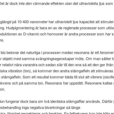
et är dock inte den värmande effekten utan det ultravioletta ljus som 
längd på 10-400 nanometer har ultraviolett ljus kapacitet att stimule
ing. Hudpigmentering är bara en av de reglerade processer som utlö
roduktionen av D-vitamin och hormoner är andra processer som har s
re.
bio betonar det naturliga i processen medan resonans är ett fenome
 när objekt med samma svängningsegenskaper möts. Om man sätter tv
 relativt nära varandra och sedan slår till den ena så att den ger ifrån 
tiska vibration (ton), så kommer den andra stämgaffeln att stimuleras
 stämgaffeln. Som ett resultat kommer båda till slut att vibrera (oscil
kvens och på samma ton. Resonans har uppstått. Resonans kallas
on.
on fungerar dock bara om två identiska stämgafflar används. Därför 
sbehandling inga negativa biverkningar så länge
iska fönstret respekteras och beaktas. En felfrekvens kan inte hitta e