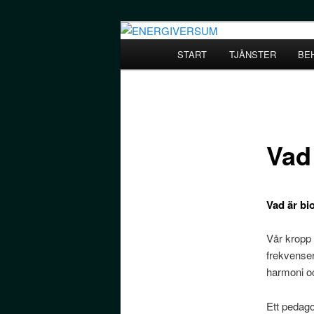
Hoppa
ett litet företag med oändliga m
till
Huvudmeny
START
TJÄNSTER
BE
primärt
ENERGIVER
innehåll
Vad
Vad är bi
Vår kropp 
frekvense
harmoni oc
Ett pedago